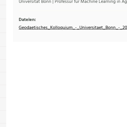
Universität Bonn | Professur für Machine Learning in Ag
Dateien:
Geodaetisches_Kolloquium_-_Universitaet_Bonn_-_2