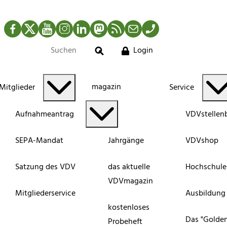
Facebook
Twitter
YouTube
Instagram
LinkedIn
Mastodon
RSS-Newsfeed
Mail
Telefon
Login
Suche
magazin
Mitglieder
Service
Aufnahmeantrag
VDVstellen
SEPA-Mandat
Jahrgänge
VDVshop
Satzung des VDV
das aktuelle
Hochschule
VDVmagazin
Mitgliederservice
Ausbildung
kostenloses
Das "Golde
Probeheft