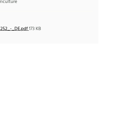
riculture
0252_-_DE.pdf
173 KB