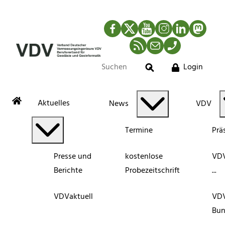
Facebook
Twitter
YouTube
Instagram
LinkedIn
Mastod
RSS-Newsfeed
Mail
Telefon
Login
Suche
Aktuelles
News
VDV
Termine
Prä
Presse und
kostenlose
VDV
Berichte
Probezeitschrift
...
VDVaktuell
VD
Bun