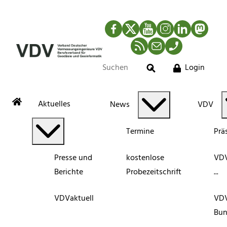
Facebook
Twitter
YouTube
Instagram
LinkedIn
Mastod
RSS-Newsfeed
Mail
Telefon
Login
Suche
Aktuelles
News
VDV
Termine
Prä
Presse und
kostenlose
VDV
Berichte
Probezeitschrift
...
VDVaktuell
VD
Bun