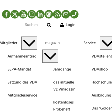
Facebook
Twitter
YouTube
Instagram
LinkedIn
Mastodon
RSS-Newsfeed
Mail
Telefon
Login
Suche
magazin
Mitglieder
Service
Aufnahmeantrag
VDVstellen
SEPA-Mandat
Jahrgänge
VDVshop
Satzung des VDV
das aktuelle
Hochschule
VDVmagazin
Mitgliederservice
Ausbildung
kostenloses
Das "Golde
Probeheft