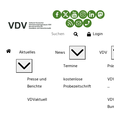
Facebook
Twitter
YouTube
Instagram
LinkedIn
Mastod
RSS-Newsfeed
Mail
Telefon
Login
Suche
Aktuelles
News
VDV
Termine
Prä
Presse und
kostenlose
VDV
Berichte
Probezeitschrift
...
VDVaktuell
VD
Bun