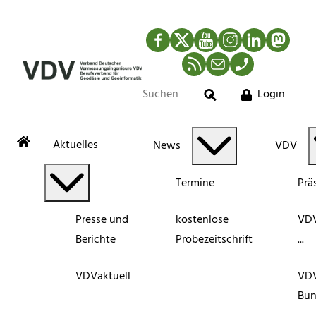
Facebook
Twitter
YouTube
Instagram
LinkedIn
Mastod
RSS-Newsfeed
Mail
Telefon
Login
Suche
Aktuelles
News
VDV
Termine
Prä
Presse und
kostenlose
VDV
Berichte
Probezeitschrift
...
VDVaktuell
VD
Bun