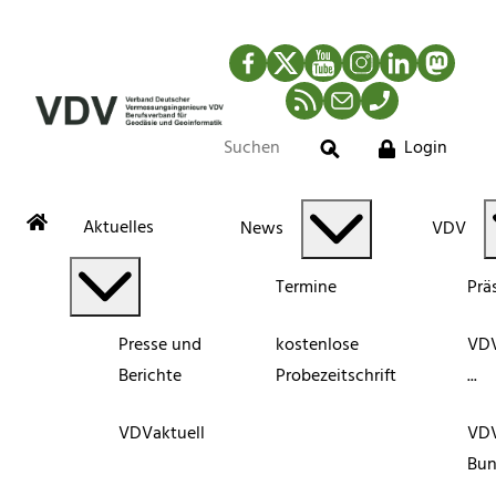
Facebook
Twitter
YouTube
Instagram
LinkedIn
Mastod
RSS-Newsfeed
Mail
Telefon
Login
Suche
Aktuelles
News
VDV
Termine
Prä
Presse und
kostenlose
VDV
Berichte
Probezeitschrift
...
VDVaktuell
VD
Bun