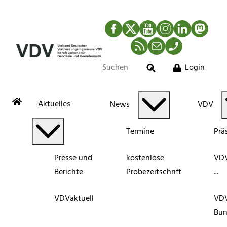
Facebook
Twitter
YouTube
Instagram
LinkedIn
Mastod
RSS-Newsfeed
Mail
Telefon
Login
Suche
Aktuelles
News
VDV
Termine
Prä
Presse und
kostenlose
VDV
Berichte
Probezeitschrift
...
VDVaktuell
VD
Bun