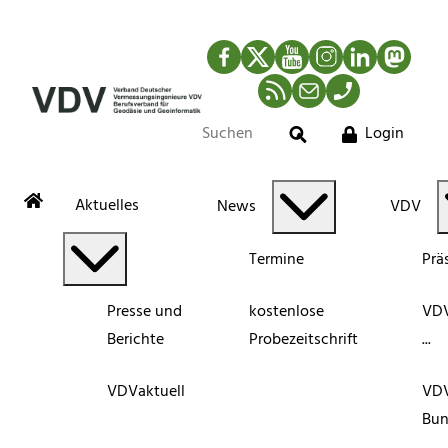
Facebook
Twitter
YouTube
Instagram
LinkedIn
Mastod
RSS-Newsfeed
Mail
Telefon
Login
Suche
Aktuelles
News
VDV
Termine
Prä
Presse und
kostenlose
VDV
Berichte
Probezeitschrift
...
VDVaktuell
VD
Bun