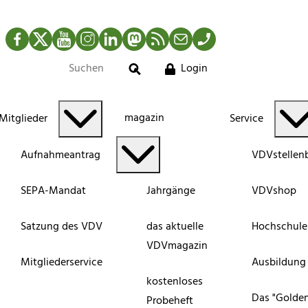
Facebook
Twitter
YouTube
Instagram
LinkedIn
Mastodon
RSS-Newsfeed
Mail
Telefon
Login
Suche
magazin
Mitglieder
Service
Aufnahmeantrag
VDVstellen
SEPA-Mandat
Jahrgänge
VDVshop
Satzung des VDV
das aktuelle
Hochschule
VDVmagazin
Mitgliederservice
Ausbildung
kostenloses
Das "Golde
Probeheft