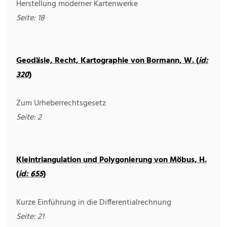
Herstellung moderner Kartenwerke
Seite: 18
Geodäsie, Recht, Kartographie von Bormann, W. (
id:
320
)
Zum Urheberrechtsgesetz
Seite: 2
Kleintriangulation und Polygonierung von Möbus, H.
(
id: 655
)
Kurze Einführung in die Differentialrechnung
Seite: 21