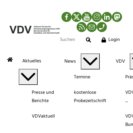
Facebook
Twitter
YouTube
Instagram
LinkedIn
Mastod
RSS-Newsfeed
Mail
Telefon
Login
Suche
Aktuelles
News
VDV
Termine
Prä
Presse und
kostenlose
VDV
Berichte
Probezeitschrift
...
VDVaktuell
VD
Bun