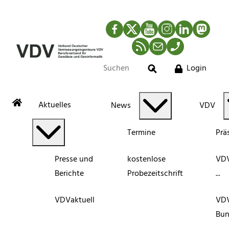
Facebook
Twitter
YouTube
Instagram
LinkedIn
Mastod
RSS-Newsfeed
Mail
Telefon
Login
Suche
Aktuelles
News
VDV
Termine
Prä
Presse und
kostenlose
VDV
Berichte
Probezeitschrift
...
VDVaktuell
VD
Bun