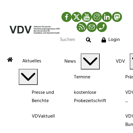
Facebook
Twitter
YouTube
Instagram
LinkedIn
Mastod
RSS-Newsfeed
Mail
Telefon
Login
Suche
Aktuelles
News
VDV
Termine
Prä
Presse und
kostenlose
VDV
Berichte
Probezeitschrift
...
VDVaktuell
VD
Bun