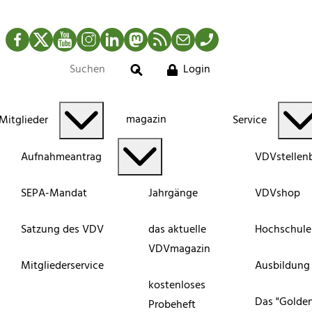
Facebook
Twitter
YouTube
Instagram
LinkedIn
Mastodon
RSS-Newsfeed
Mail
Telefon
Login
Suche
magazin
Mitglieder
Service
Aufnahmeantrag
VDVstellen
SEPA-Mandat
Jahrgänge
VDVshop
Satzung des VDV
das aktuelle
Hochschule
VDVmagazin
Mitgliederservice
Ausbildung
kostenloses
Das "Golde
Probeheft