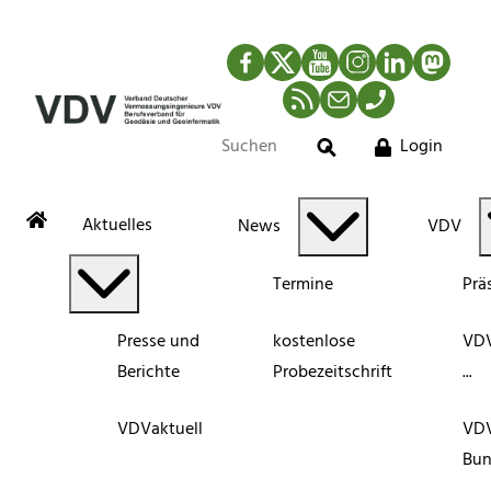
Facebook
Twitter
YouTube
Instagram
LinkedIn
Mastod
RSS-Newsfeed
Mail
Telefon
Login
Suche
Aktuelles
News
VDV
Termine
Prä
Presse und
kostenlose
VDV
Berichte
Probezeitschrift
...
VDVaktuell
VD
Bun