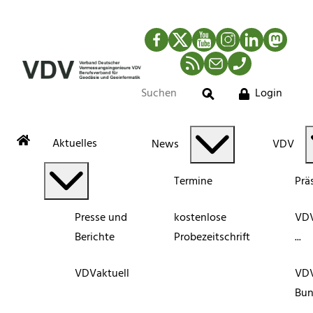
Facebook
Twitter
YouTube
Instagram
LinkedIn
Mastod
RSS-Newsfeed
Mail
Telefon
Login
Suche
Aktuelles
News
VDV
Termine
Prä
Presse und
kostenlose
VDV
Berichte
Probezeitschrift
...
VDVaktuell
VD
Bun