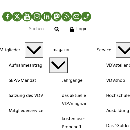
Facebook
Twitter
YouTube
Instagram
LinkedIn
Mastodon
RSS-Newsfeed
Mail
Telefon
Login
Suche
magazin
Mitglieder
Service
Aufnahmeantrag
VDVstellen
SEPA-Mandat
Jahrgänge
VDVshop
Satzung des VDV
das aktuelle
Hochschule
VDVmagazin
Mitgliederservice
Ausbildung
kostenloses
Das "Golde
Probeheft