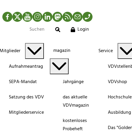
Facebook
Twitter
YouTube
Instagram
LinkedIn
Mastodon
RSS-Newsfeed
Mail
Telefon
Login
Suche
magazin
Mitglieder
Service
Aufnahmeantrag
VDVstellen
SEPA-Mandat
Jahrgänge
VDVshop
Satzung des VDV
das aktuelle
Hochschule
VDVmagazin
Mitgliederservice
Ausbildung
kostenloses
Das "Golde
Probeheft