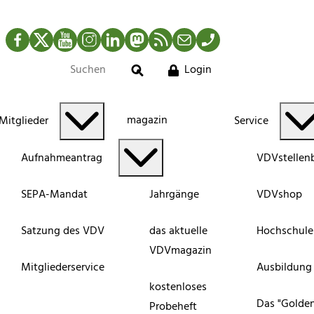
Facebook
Twitter
YouTube
Instagram
LinkedIn
Mastodon
RSS-Newsfeed
Mail
Telefon
Login
Suche
magazin
Mitglieder
Service
Aufnahmeantrag
VDVstellen
SEPA-Mandat
Jahrgänge
VDVshop
Satzung des VDV
das aktuelle
Hochschule
VDVmagazin
Mitgliederservice
Ausbildung
kostenloses
Das "Golde
Probeheft