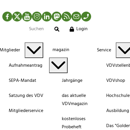
Facebook
Twitter
YouTube
Instagram
LinkedIn
Mastodon
RSS-Newsfeed
Mail
Telefon
Login
Suche
magazin
Mitglieder
Service
Aufnahmeantrag
VDVstellen
SEPA-Mandat
Jahrgänge
VDVshop
Satzung des VDV
das aktuelle
Hochschule
VDVmagazin
Mitgliederservice
Ausbildung
kostenloses
Das "Golde
Probeheft