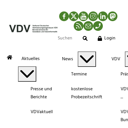
Facebook
Twitter
YouTube
Instagram
LinkedIn
Mastod
RSS-Newsfeed
Mail
Telefon
Login
Suche
Aktuelles
News
VDV
Termine
Prä
Presse und
kostenlose
VDV
Berichte
Probezeitschrift
...
VDVaktuell
VD
Bun