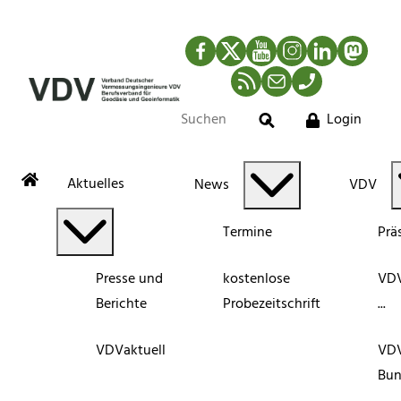
Facebook
Twitter
YouTube
Instagram
LinkedIn
Mastod
RSS-Newsfeed
Mail
Telefon
Login
Suche
Aktuelles
News
VDV
Termine
Prä
Presse und
kostenlose
VDV
Berichte
Probezeitschrift
...
VDVaktuell
VD
Bun