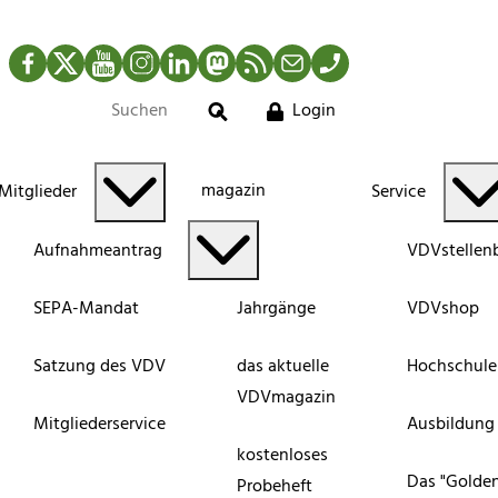
Facebook
Twitter
YouTube
Instagram
LinkedIn
Mastodon
RSS-Newsfeed
Mail
Telefon
Login
Suche
magazin
Mitglieder
Service
Aufnahmeantrag
VDVstellen
SEPA-Mandat
Jahrgänge
VDVshop
Satzung des VDV
das aktuelle
Hochschule
VDVmagazin
Mitgliederservice
Ausbildung
kostenloses
Das "Golde
Probeheft