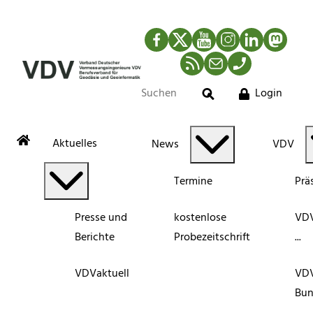
Facebook
Twitter
YouTube
Instagram
LinkedIn
Mastod
RSS-Newsfeed
Mail
Telefon
Login
Suche
Aktuelles
News
VDV
Termine
Prä
Presse und
kostenlose
VDV
Berichte
Probezeitschrift
...
VDVaktuell
VD
Bun