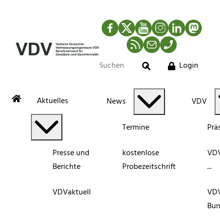
Facebook
Twitter
YouTube
Instagram
LinkedIn
Mastod
RSS-Newsfeed
Mail
Telefon
Login
Suche
Aktuelles
News
VDV
Termine
Prä
Presse und
kostenlose
VDV
Berichte
Probezeitschrift
...
VDVaktuell
VD
Bun