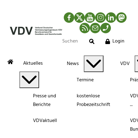
Facebook
Twitter
YouTube
Instagram
LinkedIn
Mastod
RSS-Newsfeed
Mail
Telefon
Login
Suche
Aktuelles
News
VDV
Termine
Prä
Presse und
kostenlose
VDV
Berichte
Probezeitschrift
...
VDVaktuell
VD
Bun