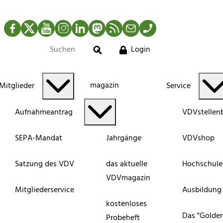
Facebook
Twitter
YouTube
Instagram
LinkedIn
Mastodon
RSS-Newsfeed
Mail
Telefon
Login
Suche
magazin
Mitglieder
Service
Aufnahmeantrag
VDVstellen
SEPA-Mandat
Jahrgänge
VDVshop
Satzung des VDV
das aktuelle
Hochschule
VDVmagazin
Mitgliederservice
Ausbildung
kostenloses
Das "Golde
Probeheft