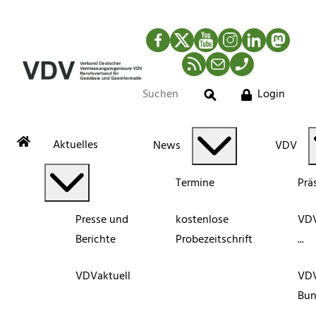
Facebook
Twitter
YouTube
Instagram
LinkedIn
Mastod
RSS-Newsfeed
Mail
Telefon
Login
Suche
Aktuelles
News
VDV
Termine
Prä
Presse und
kostenlose
VDV
Berichte
Probezeitschrift
...
VDVaktuell
VD
Bun