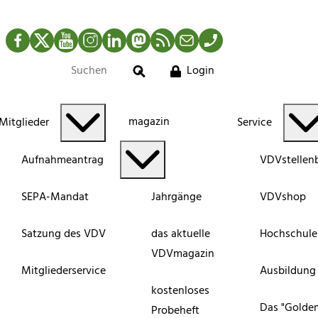
Facebook
Twitter
YouTube
Instagram
LinkedIn
Mastodon
RSS-Newsfeed
Mail
Telefon
Login
Suche
magazin
Mitglieder
Service
Aufnahmeantrag
VDVstellen
SEPA-Mandat
Jahrgänge
VDVshop
Satzung des VDV
das aktuelle
Hochschule
VDVmagazin
Mitgliederservice
Ausbildung
kostenloses
Das "Golde
Probeheft