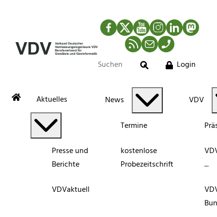
Facebook
Twitter
YouTube
Instagram
LinkedIn
Mastod
RSS-Newsfeed
Mail
Telefon
Login
Suche
Aktuelles
News
VDV
Termine
Prä
Presse und
kostenlose
VDV
Berichte
Probezeitschrift
...
VDVaktuell
VD
Bun