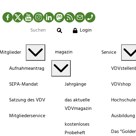
Facebook
Twitter
YouTube
Instagram
LinkedIn
Mastodon
RSS-Newsfeed
Mail
Telefon
Login
Suche
magazin
Mitglieder
Service
Aufnahmeantrag
VDVstellen
SEPA-Mandat
Jahrgänge
VDVshop
Satzung des VDV
das aktuelle
Hochschule
VDVmagazin
Mitgliederservice
Ausbildung
kostenloses
Das "Golde
Probeheft