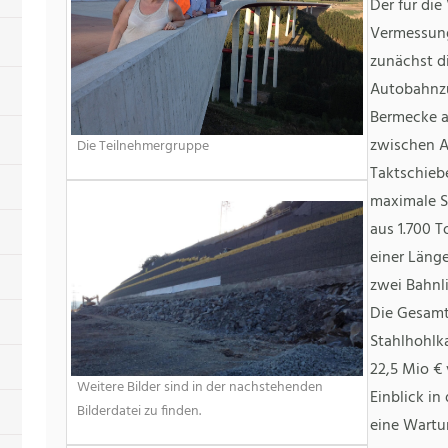
Der für di
Vermessung
zunächst d
Autobahnzu
Bermecke a
zwischen An
Die Teilnehmergruppe
Taktschieb
maximale S
aus 1.700 
einer Läng
zwei Bahnl
Die Gesamt
Stahlhohlk
22,5 Mio € 
Weitere Bilder sind in der nachstehenden
Einblick in
Bilderdatei zu finden.
eine Wartu