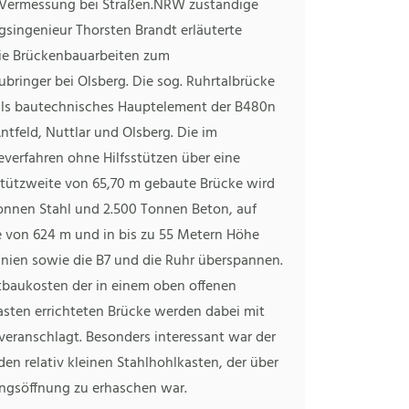
e Vermessung bei Straßen.NRW zuständige
singenieur Thorsten Brandt erläuterte
ie Brückenbauarbeiten zum
bringer bei Olsberg. Die sog. Ruhrtalbrücke
ls bautechnisches Hauptelement der B480n
tfeld, Nuttlar und Olsberg. Die im
everfahren ohne Hilfsstützen über eine
tützweite von 65,70 m gebaute Brücke wird
Tonnen Stahl und 2.500 Tonnen Beton, auf
e von 624 m und in bis zu 55 Metern Höhe
inien sowie die B7 und die Ruhr überspannen.
baukosten der in einem oben offenen
asten errichteten Brücke werden dabei mit
veranschlagt. Besonders interessant war der
 den relativ kleinen Stahlhohlkasten, der über
ngsöffnung zu erhaschen war.