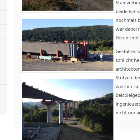
Stahlverbun
beide Fahrs
nochmals b
war dabei 
Herunterbli
Gestalteri
schlicht he
architekto
Stützen de
weithin sic
beispielge
Ingenieuer
nicht nur 