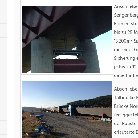
Anschließe
Sengenberg
Ebenen stü
bis zu 25 
13.200m² Sp
mit einer 
Sicherung e
je bis zu 1
dauerhaft 
Abschließe
Talbrücke N
Brücke Nord
fertiggeste
der Baustel
erläuterte 