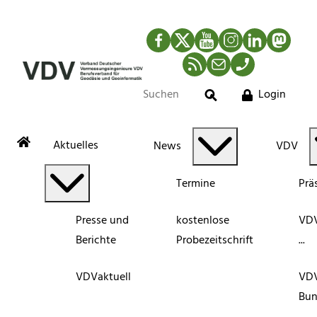
Facebook
Twitter
YouTube
Instagram
LinkedIn
Mastod
RSS-Newsfeed
Mail
Telefon
Login
Suche
Aktuelles
News
VDV
Termine
Prä
Presse und
kostenlose
VDV
Berichte
Probezeitschrift
...
VDVaktuell
VD
Bun