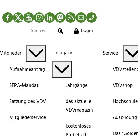
Facebook
Twitter
YouTube
Instagram
LinkedIn
Mastodon
RSS-Newsfeed
Mail
Telefon
Login
Suche
magazin
Mitglieder
Service
Aufnahmeantrag
VDVstellen
SEPA-Mandat
Jahrgänge
VDVshop
Satzung des VDV
das aktuelle
Hochschule
VDVmagazin
Mitgliederservice
Ausbildung
kostenloses
Das "Golde
Probeheft