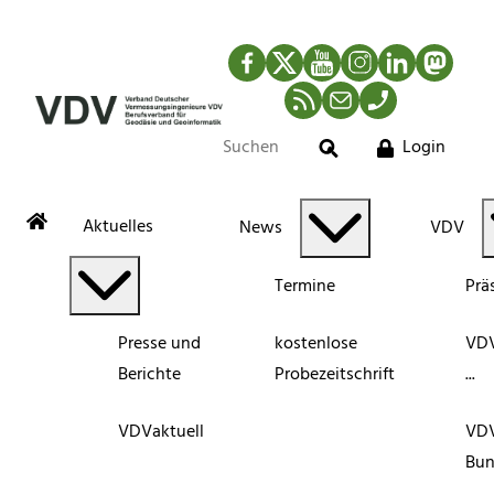
Facebook
Twitter
YouTube
Instagram
LinkedIn
Mastod
RSS-Newsfeed
Mail
Telefon
Login
Suche
Aktuelles
News
VDV
Termine
Prä
Presse und
kostenlose
VDV
Berichte
Probezeitschrift
...
VDVaktuell
VD
Bun