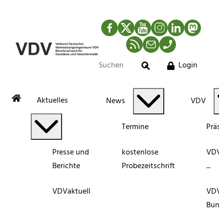
Facebook
Twitter
YouTube
Instagram
LinkedIn
Mastod
RSS-Newsfeed
Mail
Telefon
Login
Suche
Aktuelles
News
VDV
Termine
Prä
Presse und
kostenlose
VDV
Berichte
Probezeitschrift
...
VDVaktuell
VD
Bun