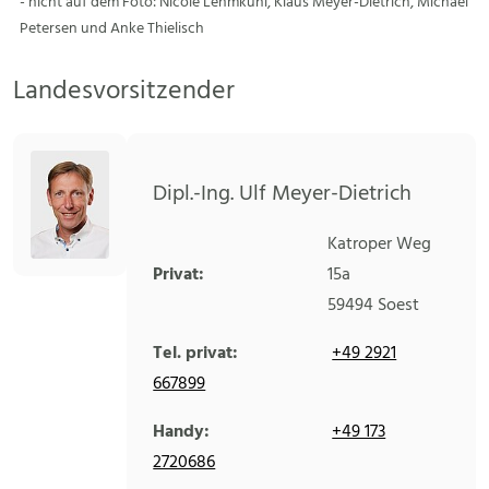
- nicht auf dem Foto: Nicole Lehmkuhl, Klaus Meyer-Dietrich, Michael
Petersen und Anke Thielisch
Landesvorsitzender
Dipl.-Ing. Ulf Meyer-Dietrich
Katroper Weg
Privat:
15a
59494
Soest
Tel. privat:
+49 2921
667899
Handy:
+49 173
2720686