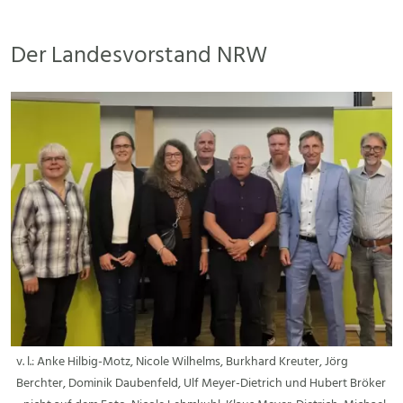
Der Landesvorstand NRW
v. l.: Anke Hilbig-Motz, Nicole Wilhelms, Burkhard Kreuter, Jörg
Berchter, Dominik Daubenfeld, Ulf Meyer-Dietrich und Hubert Bröker