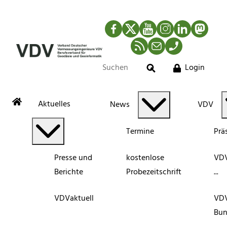
Facebook
Twitter
YouTube
Instagram
LinkedIn
Mastod
RSS-Newsfeed
Mail
Telefon
Login
Suche
Aktuelles
News
VDV
Termine
Prä
Presse und
kostenlose
VDV
Berichte
Probezeitschrift
...
VDVaktuell
VD
Bun