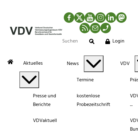
Facebook
Twitter
YouTube
Instagram
LinkedIn
Mastod
RSS-Newsfeed
Mail
Telefon
Login
Suche
Aktuelles
News
VDV
Termine
Prä
Presse und
kostenlose
VDV
Berichte
Probezeitschrift
...
VDVaktuell
VD
Bun