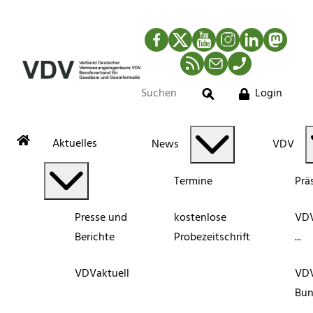
Facebook
Twitter
YouTube
Instagram
LinkedIn
Mastod
RSS-Newsfeed
Mail
Telefon
Login
Suche
Aktuelles
News
VDV
Termine
Prä
Presse und
kostenlose
VDV
Berichte
Probezeitschrift
...
VDVaktuell
VD
Bun