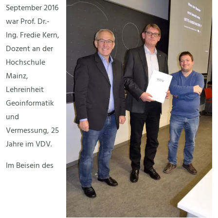
September 2016
war Prof. Dr.-
Ing. Fredie Kern,
Dozent an der
Hochschule
Mainz,
Lehreinheit
Geoinformatik
und
Vermessung, 25
Jahre im VDV.
Im Beisein des