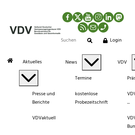
Facebook
Twitter
YouTube
Instagram
LinkedIn
Mastod
RSS-Newsfeed
Mail
Telefon
Login
Suche
Aktuelles
News
VDV
Termine
Prä
Presse und
kostenlose
VDV
Berichte
Probezeitschrift
...
VDVaktuell
VD
Bun