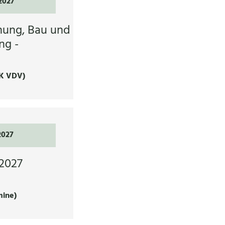
2027
nung, Bau und
ng -
K VDV)
2027
2027
mine)