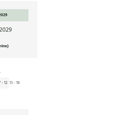
2029
2029
mine)
.
7 - 12
13 - 18