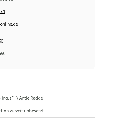
154
online.de
60
650
.-Ing. (FH) Antje Radde
tion zurzeit unbesetzt