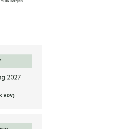
Ursula Bergien
7
ng 2027
K VDV)