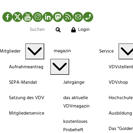
Facebook
Twitter
YouTube
Instagram
LinkedIn
Mastodon
RSS-Newsfeed
Mail
Telefon
Login
Suche
magazin
Mitglieder
Service
Aufnahmeantrag
VDVstellen
SEPA-Mandat
Jahrgänge
VDVshop
Satzung des VDV
das aktuelle
Hochschule
VDVmagazin
Mitgliederservice
Ausbildung
kostenloses
Das "Golde
Probeheft