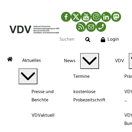
Facebook
Twitter
YouTube
Instagram
LinkedIn
Mastod
RSS-Newsfeed
Mail
Telefon
Login
Suche
Aktuelles
News
VDV
Termine
Prä
Presse und
kostenlose
VDV
Berichte
Probezeitschrift
...
VDVaktuell
VD
Bun