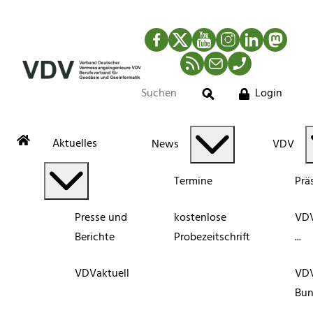
Facebook
Twitter
YouTube
Instagram
LinkedIn
Mastod
RSS-Newsfeed
Mail
Telefon
Login
Suche
Aktuelles
News
VDV
Termine
Prä
Presse und
kostenlose
VDV
Berichte
Probezeitschrift
...
VDVaktuell
VD
Bun