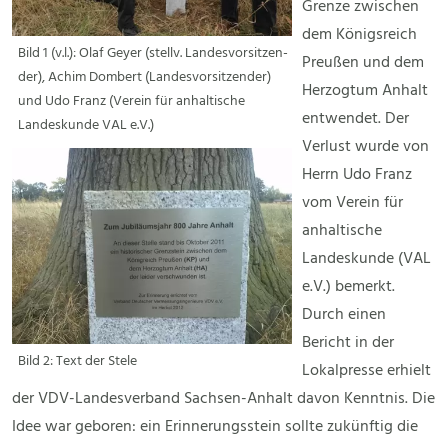
Grenze zwischen
dem Königsreich
Bild 1 (v.l.): Olaf Geyer (stellv. Landesvorsitzen-
Preußen und dem
der), Achim Dombert (Landesvorsitzender)
Herzogtum Anhalt
und Udo Franz (Verein für anhaltische
entwendet. Der
Landeskunde VAL e.V.)
Verlust wurde von
Herrn Udo Franz
vom Verein für
anhaltische
Landeskunde (VAL
e.V.) bemerkt.
Durch einen
Bericht in der
Bild 2: Text der Stele
Lokalpresse erhielt
der VDV-Landesverband Sachsen-Anhalt davon Kenntnis. Die
Idee war geboren: ein Erinnerungsstein sollte zukünftig die