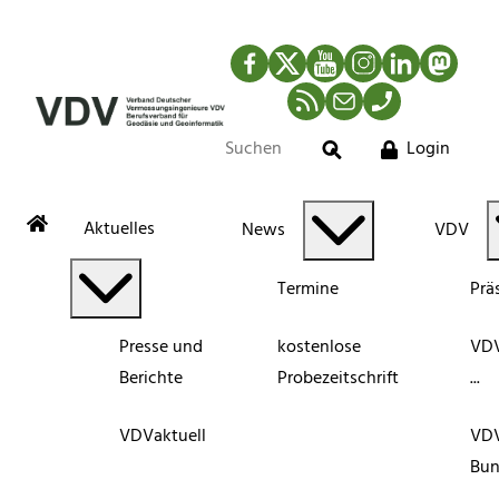
Facebook
Twitter
YouTube
Instagram
LinkedIn
Mastod
RSS-Newsfeed
Mail
Telefon
Login
Suche
Aktuelles
News
VDV
Termine
Prä
Presse und
kostenlose
VDV
Berichte
Probezeitschrift
...
VDVaktuell
VD
Bun