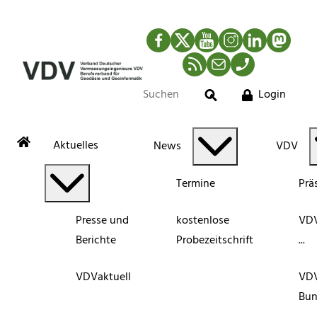
Facebook
Twitter
YouTube
Instagram
LinkedIn
Mastod
RSS-Newsfeed
Mail
Telefon
Login
Suche
Aktuelles
News
VDV
Termine
Prä
Presse und
kostenlose
VDV
Berichte
Probezeitschrift
...
VDVaktuell
VD
Bun