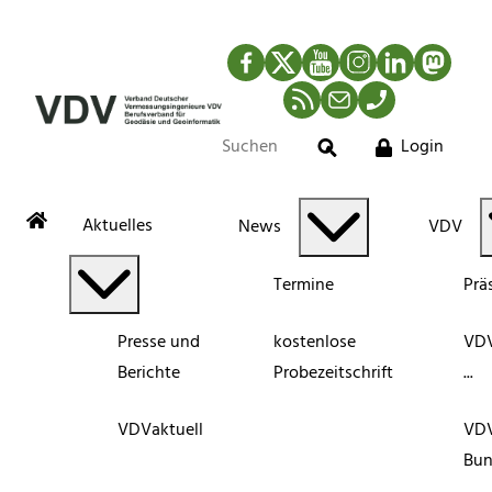
Facebook
Twitter
YouTube
Instagram
LinkedIn
Mastod
RSS-Newsfeed
Mail
Telefon
Login
Suche
Aktuelles
News
VDV
Termine
Prä
Presse und
kostenlose
VDV
Berichte
Probezeitschrift
...
VDVaktuell
VD
Bun