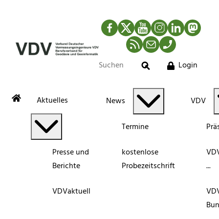
Facebook
Twitter
YouTube
Instagram
LinkedIn
Mastod
RSS-Newsfeed
Mail
Telefon
Login
Suche
Aktuelles
News
VDV
Termine
Prä
Presse und
kostenlose
VDV
Berichte
Probezeitschrift
...
VDVaktuell
VD
Bun