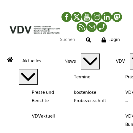
Facebook
Twitter
YouTube
Instagram
LinkedIn
Mastod
RSS-Newsfeed
Mail
Telefon
Login
Suche
Aktuelles
News
VDV
Termine
Prä
Presse und
kostenlose
VDV
Berichte
Probezeitschrift
...
VDVaktuell
VD
Bun