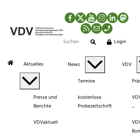
Facebook
Twitter
YouTube
Instagram
LinkedIn
Mastod
RSS-Newsfeed
Mail
Telefon
Login
Suche
Aktuelles
News
VDV
Termine
Prä
Presse und
kostenlose
VDV
Berichte
Probezeitschrift
...
VDVaktuell
VD
Bun