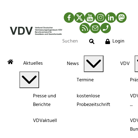
Facebook
Twitter
YouTube
Instagram
LinkedIn
Mastod
RSS-Newsfeed
Mail
Telefon
Login
Suche
Aktuelles
News
VDV
Termine
Prä
Presse und
kostenlose
VDV
Berichte
Probezeitschrift
...
VDVaktuell
VD
Bun