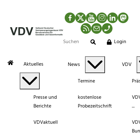
Facebook
Twitter
YouTube
Instagram
LinkedIn
Mastod
RSS-Newsfeed
Mail
Telefon
Login
Suche
Aktuelles
News
VDV
Termine
Prä
Presse und
kostenlose
VDV
Berichte
Probezeitschrift
...
VDVaktuell
VD
Bun